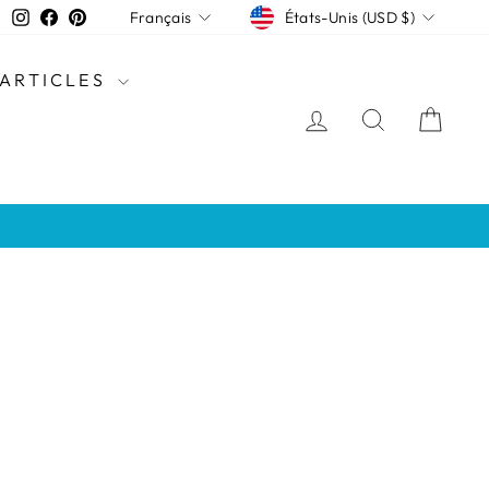
DEVISE
LANGUE
Instagram
Facebook
Pinterest
États-Unis (USD $)
Français
'ARTICLES
SE CONNECTE
RECHER
PAN