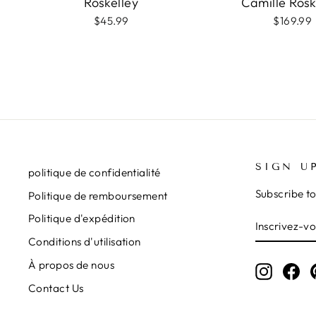
Roskelley
Camille Rosk
$45.99
$169.99
SIGN U
politique de confidentialité
Subscribe to
Politique de remboursement
INSCRIVE
S'INSCRI
Politique d'expédition
VOUS
Conditions d'utilisation
À
NOTRE
À propos de nous
INFOLET
Instagr
Fa
Contact Us