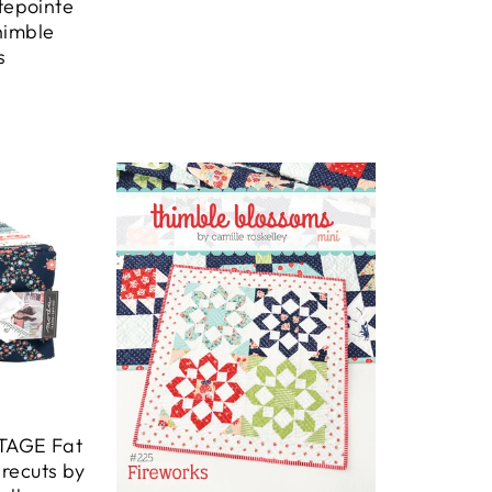
tepointe
himble
s
AGE Fat
recuts by