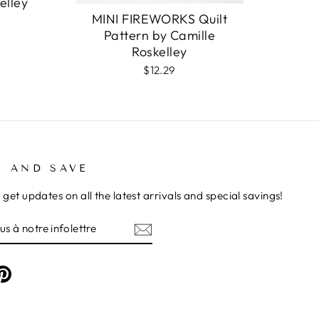
elley
MINI FIREWORKS Quilt
Pattern by Camille
Roskelley
$12.29
P AND SAVE
 get updates on all the latest arrivals and special savings!
Z-
RE
TRE
am
cebook
Pinterest